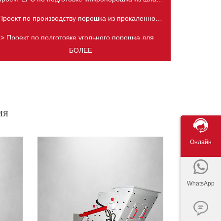
с годовой производительностью 600 000 тонн в
Проект по производству порошка из прокаленного
Китае
нефтяного кокса в Индии
> Проект по подготовке угольного порошка для
промышленных печей
БОЛЕЕ
ия
Онлайн
WhatsApp