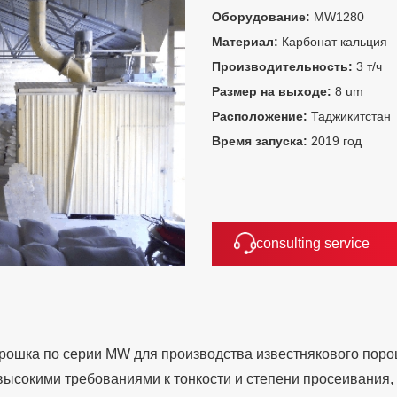
Оборудование:
MW1280
Материал:
Карбонат кальция
Производительность:
3 т/ч
Размер на выходе:
8 um
Расположение:
Таджикитстан
Время запуска:
2019 год
consulting service
рошка по серии MW для производства известнякового пор
 высокими требованиями к тонкости и степени просеивания