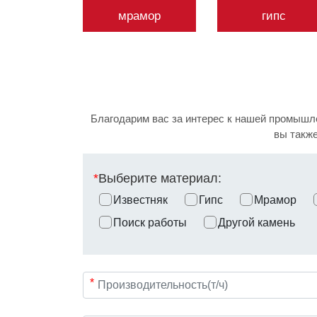
мрамор
гипс
Благодарим вас за интерес к нашей промышле
вы также
*
Выберите материал:
Известняк
Гипс
Мрамор
Поиск работы
Другой камень
*