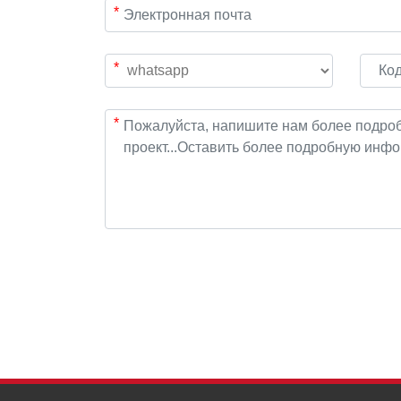
*
*
*