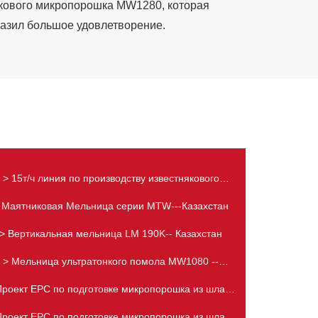
якового микропорошка MW1280, которая
разил большое удовлетворение.
> 15т/ч линия по производству известнякового
порошка в Южной Африке
 Маятниковая Мельница серии MTW---Казахстан
> Вертикальная мельница LM 190K-- Казахстан
> Мельница ультратонкого помола MW1080 --
Грузия
Проект EPC по подготовке микропорошка из шлака
в Индонезии
Проект EPC по подготовке микропорошка из шлака