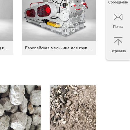
Сообщение
Почта
PMD магнитно-прямой привод интеллектуальная европейская мельница
Европейская мельница для крупных порошков CM
Вершина