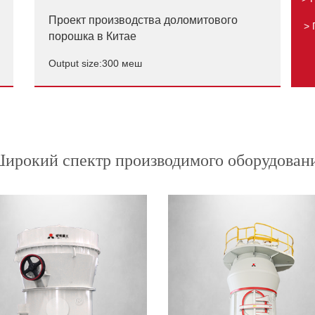
Проект производства доломитового
> 
порошка в Китае
Output size:300 меш
Проект производства доломитового
порошка в Китае
Output size:300 меш
ирокий спектр производимого оборудован