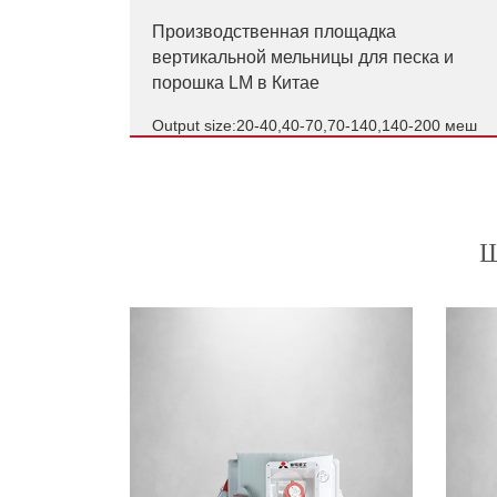
Производственная площадка
вертикальной мельницы для песка и
порошка LM в Китае
Output size:20-40,40-70,70-140,140-200 меш
Производственная площадка
вертикальной мельницы для песка и
порошка LM в Китае
Ш
Output size:20-40,40-70,70-140,140-200 меш